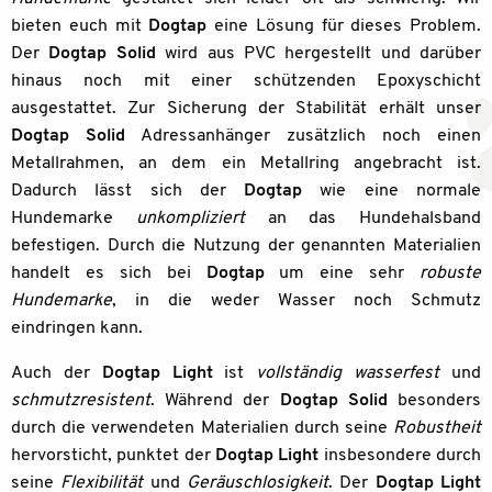
bieten euch mit
Dogtap
eine Lösung für dieses Problem.
Der
Dogtap
Solid
wird aus PVC hergestellt und darüber
hinaus noch mit einer schützenden Epoxyschicht
ausgestattet. Zur Sicherung der Stabilität erhält unser
Dogtap
Solid
Adressanhänger zusätzlich noch einen
Metallrahmen, an dem ein Metallring angebracht ist.
Dadurch lässt sich der
Dogtap
wie eine normale
Hundemarke
unkompliziert
an das Hundehalsband
befestigen. Durch die Nutzung der genannten Materialien
handelt es sich bei
Dogtap
um eine sehr
robuste
Hundemarke
, in die weder Wasser noch Schmutz
eindringen kann.
Auch der
Dogtap Light
ist
vollständig wasserfest
und
schmutzresistent
. Während der
Dogtap Solid
besonders
durch die verwendeten Materialien durch seine
Robustheit
hervorsticht, punktet der
Dogtap Light
insbesondere durch
seine
Flexibilität
und
Geräuschlosigkeit
. Der
Dogtap Light