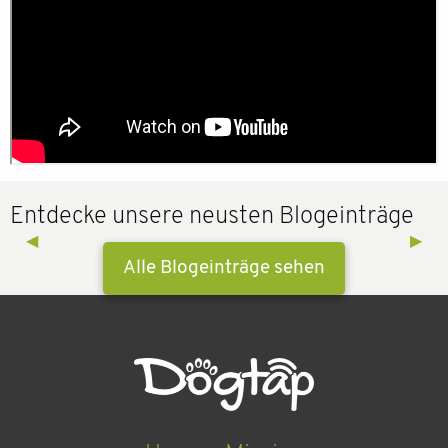
Entdecke unsere neusten Blogeinträge
Previous Slide
◀︎
Next 
▶︎
Alle Blogeinträge sehen